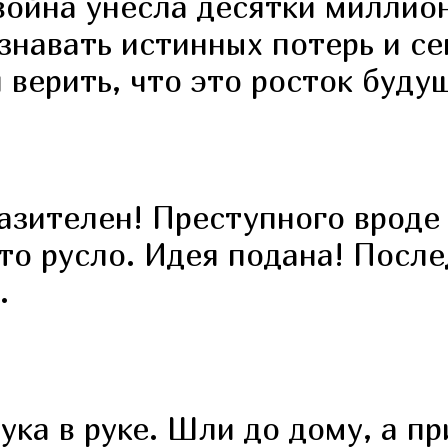
ойна унесла десятки миллион
знавать истинных потерь и се
 верить, что это росток буду
азителен! Преступного вроде 
то русло. Идея подана! Посл
.
ка в руке. Шли до дому, а пр