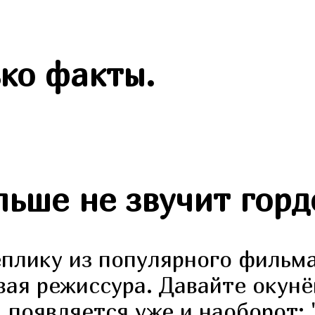
ко факты.
ьше не звучит горд
лику из популярного фильма 
вая режиссура. Давайте окунё
м появляется уже и наоборот: 