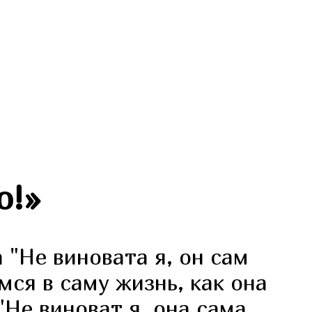
о!
»
"Не виновата я, он сам
мся в саму жизнь, как она
"Не виноват я, она сама