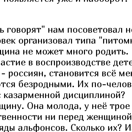
ь говорят" нам посоветовал 
век организовал типа "питом
щина не может много родить. 
стие в воспроизводстве дете
- россиян, становится всё ме
тся безродными. Их по-челов
с казарменной дисциплиной?
ину. Она молода, у неё трое 
твенности ни перед женщиной,
яды альфонсов. Сколько их? Из