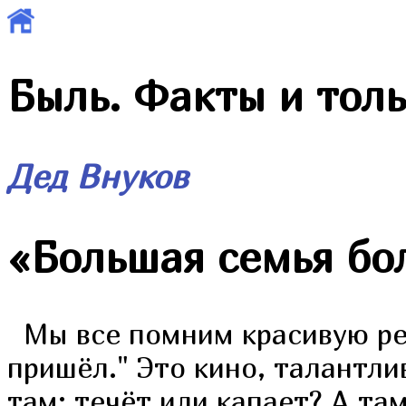
Быль. Факты и толь
Дед Внуков
«
Большая семья бол
Мы все помним красивую реп
пришёл." Это кино, талантли
там: течёт или капает? А та