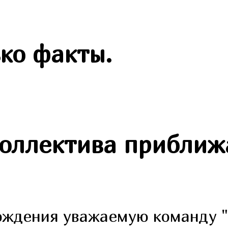
ко факты.
коллектива приближ
ождения уважаемую команду "