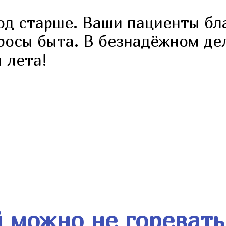
од старше. Ваши пациенты бл
росы быта. В безнадёжном де
 лета!
й можно не горевать